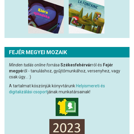
FEJÉR MEGYEI MOZAIK
Minden tudás online forrása
Székesfehérvár
ról és
Fejér
megyé
ről - tanuláshoz, gyűjtőmunkához, versenyhez, vagy
csak úgy... :)
A tartalmat köszönjük könyvtárunk
Helyismereti és
digitalizálási csoport
jának munkatársainak!