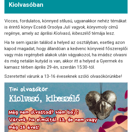
Kiolvasóban
Vicces, fordulatos, könnyed stílusú, ugyanakkor nehéz témákat
is érintő könyv Ecsédi Orsolya
Juli vagyok, könyvmoly
című
regénye, amely az áprilisi
Kiolvasó, kibeszélő
témája lesz.
Ha te sem igazán találod a helyed az osztályban, esetleg azon
kapod magadat, hogy állandóan a kedvenc könyveid főszereplői
vagy más regénybeli alakok után vágyakozol, ha imádsz olvasni
és még netalán kutyád is van, akkor itt a helyed a Gyermek és
kamasz térben április 29-én, szerdán 15:30-tól.
Szeretettel várunk a 13-16 éveseknek szóló olvasókörünkbe!